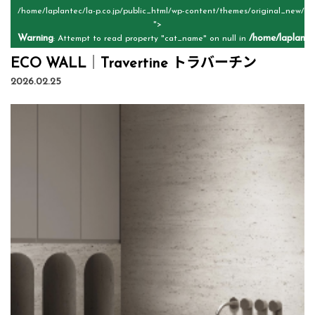
/home/laplantec/la-p.co.jp/public_html/wp-content/themes/original_new/si
">
Warning
/home/laplante
: Attempt to read property "cat_name" on null in
ECO WALL｜Travertine トラバーチン
2026.02.25