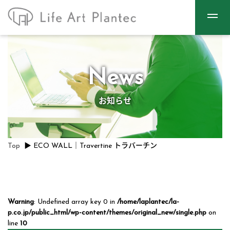
News
お知らせ
Top
▶
ECO WALL｜Travertine トラバーチン
Warning
: Undefined array key 0 in
/home/laplantec/la-
p.co.jp/public_html/wp-content/themes/original_new/single.php
on
line
10